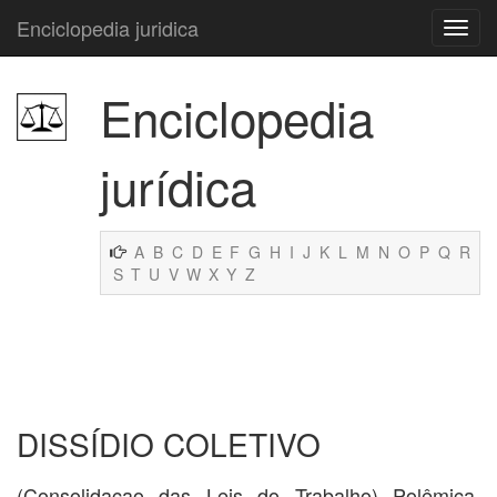
Enciclopedia juridica
Enciclopedia
jurídica
A
B
C
D
E
F
G
H
I
J
K
L
M
N
O
P
Q
R
S
T
U
V
W
X
Y
Z
DISSÍDIO COLETIVO
(Consolidaçao das Leis do Trabalho) Polêmica,