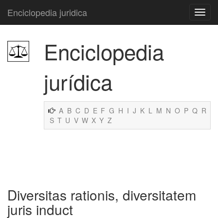
Enciclopedia juridica
Enciclopedia
jurídica
A
B
C
D
E
F
G
H
I
J
K
L
M
N
O
P
Q
R
S
T
U
V
W
X
Y
Z
Diversitas rationis, diversitatem
juris induct