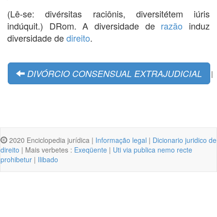
(Lê-se: divérsitas raciônis, diversitétem iúris
indúquit.) DRom. A diversidade de
razão
induz
diversidade de
direito
.
DIVÓRCIO CONSENSUAL EXTRAJUDICIAL
|
2020 Enciclopedia jurídica |
Informação legal
|
Dicionario juridico de
direito
| Mais verbetes :
Exeqüente
|
Uti via publica nemo recte
prohibetur
|
Ilibado