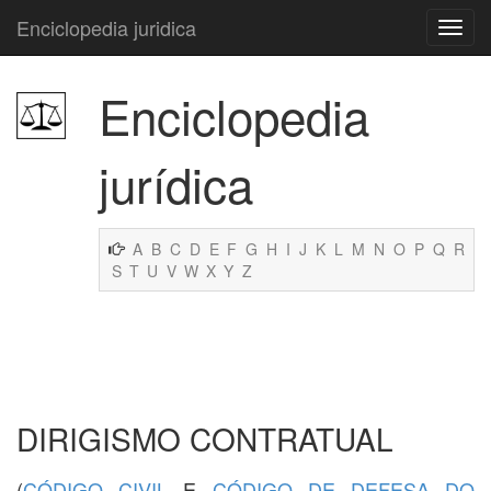
Enciclopedia juridica
Enciclopedia
jurídica
A
B
C
D
E
F
G
H
I
J
K
L
M
N
O
P
Q
R
S
T
U
V
W
X
Y
Z
DIRIGISMO CONTRATUAL
(
CÓDIGO CIVIL
E
CÓDIGO DE DEFESA DO