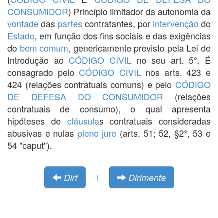
CONSUMIDOR
) Princípio limitador da autonomia da
vontade
das
partes
contratantes, por
intervenção
do
Estado
, em função dos fins sociais e das exigências
do
bem comum
, genericamente previsto pela Lei de
Introdução ao
CÓDIGO CIVIL
no seu art. 5°. É
consagrado pelo
CÓDIGO CIVIL
nos arts. 423 e
424 (relações contratuais comuns) e pelo
CÓDIGO
DE DEFESA DO CONSUMIDOR
(relações
contratuais de consumo), o qual apresenta
hipóteses de
cláusula
s contratuais consideradas
abusivas e nulas
pleno jure
(arts. 51; 52, §2°, 53 e
54 "caput").
Dirf
Dirimente
|