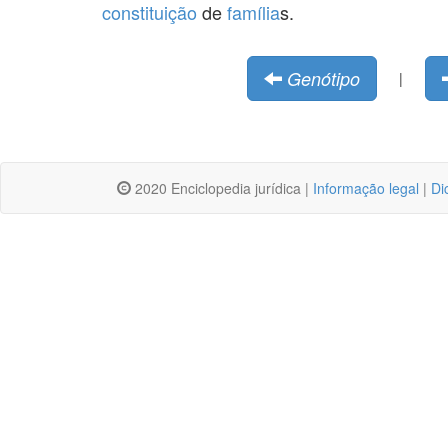
constituição
de
família
s.
Genótipo
|
2020 Enciclopedia jurídica |
Informação legal
|
Di