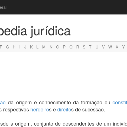
eral
pedia jurídica
F
G
H
I
J
K
L
M
N
O
P
Q
R
S
T
U
V
W
X
Y
ção
da origem e conhecimento da formação ou
consti
 respectivos
herdeiro
s e
direito
s de sucessão.
sde a origem; conjunto de descendentes de um indivíd