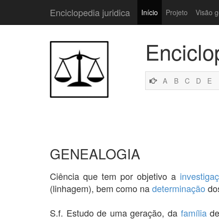
Enciclopedia juridica
Início
Projeto
Visão g
Enciclo
A
B
C
D
E
GENEALOGIA
Ciência que tem por objetivo a
investiga
(linhagem), bem como na
determinação
dos
S.f. Estudo de uma geração, da
família
de