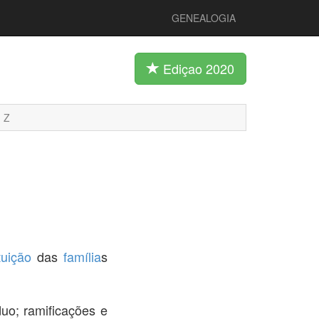
GENEALOGIA
Ediçao 2020
Z
tuição
das
família
s
uo; ramificações e