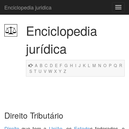
Enciclopedia juridica
Enciclopedia
jurídica
A
B
C
D
E
F
G
H
I
J
K
L
M
N
O
P
Q
R
S
T
U
V
W
X
Y
Z
Direito Tributário
Direito
que tem a
União
, os
Estado
s federados, o