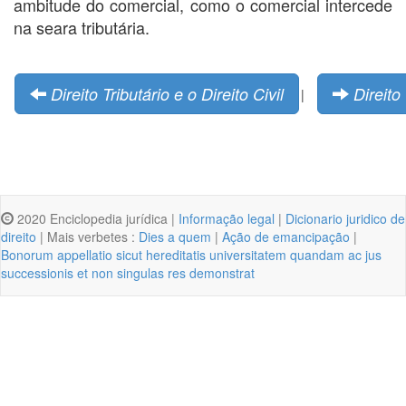
ambitude do comercial, como o comercial intercede
na seara tributária.
Direito Tributário e o Direito Civil
Direito
|
2020 Enciclopedia jurídica |
Informação legal
|
Dicionario juridico de
direito
| Mais verbetes :
Dies a quem
|
Ação de emancipação
|
Bonorum appellatio sicut hereditatis universitatem quandam ac jus
successionis et non singulas res demonstrat