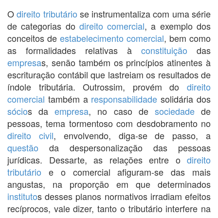
O
direito tributário
se instrumentaliza com uma série
de categorias do
direito comercial
, a exemplo dos
conceitos de
estabelecimento comercial
, bem como
as formalidades relativas à
constituição
das
empresa
s, senão também os princípios atinentes à
escrituração contábil que lastreiam os resultados de
índole tributária. Outrossim, provém do
direito
comercial
também a
responsabilidade
solidária dos
sócio
s da
empresa
, no caso de
sociedade
de
pessoas, tema tormentoso com desdobramento no
direito civil
, envolvendo, diga-se de passo, a
questão
da despersonalização das pessoas
jurídicas. Dessarte, as relações entre o
direito
tributário
e o comercial afiguram-se das mais
angustas, na proporção em que determinados
instituto
s desses planos normativos irradiam efeitos
recíprocos, vale dizer, tanto o tributário interfere na