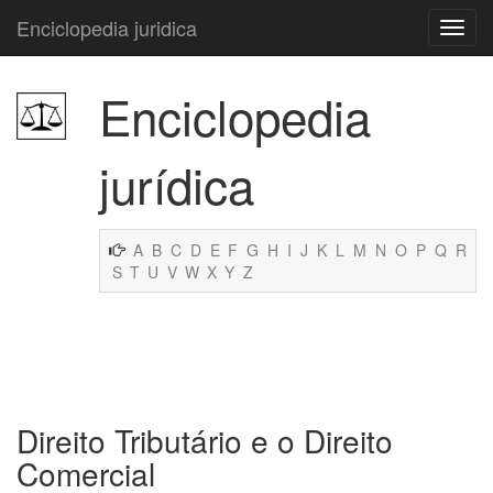
Enciclopedia juridica
Enciclopedia
jurídica
A
B
C
D
E
F
G
H
I
J
K
L
M
N
O
P
Q
R
S
T
U
V
W
X
Y
Z
Direito Tributário e o Direito
Comercial