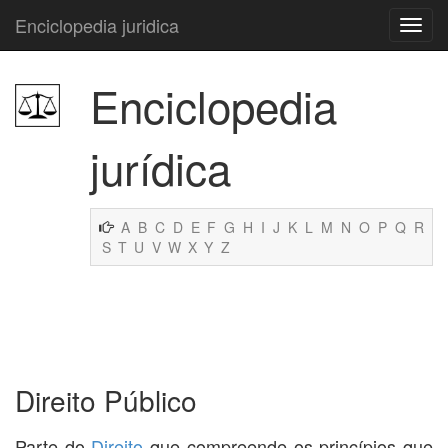
Enciclopedia juridica
Enciclopedia
jurídica
A
B
C
D
E
F
G
H
I
J
K
L
M
N
O
P
Q
R
S
T
U
V
W
X
Y
Z
Direito Público
Parte do
Direito
que compreende os princípios que