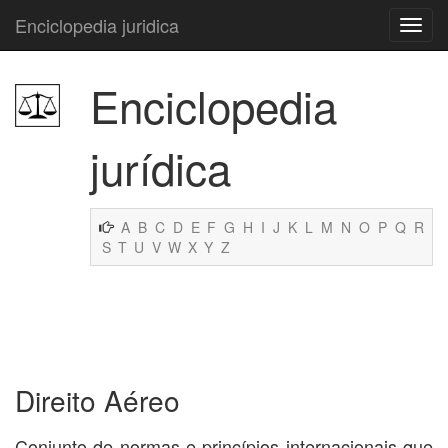
Enciclopedia juridica
Enciclopedia
jurídica
A
B
C
D
E
F
G
H
I
J
K
L
M
N
O
P
Q
R
S
T
U
V
W
X
Y
Z
Direito Aéreo
Conjunto de normas e princípios internacionais que