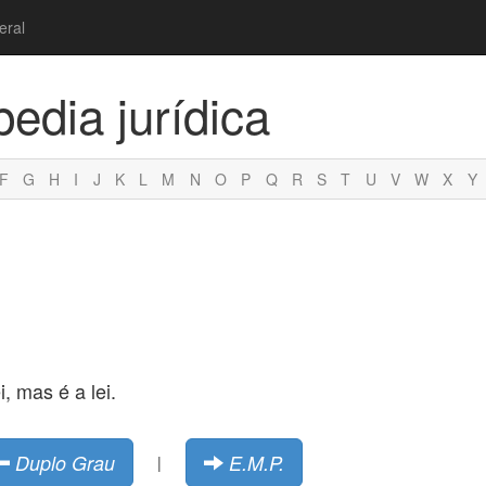
eral
pedia jurídica
F
G
H
I
J
K
L
M
N
O
P
Q
R
S
T
U
V
W
X
Y
i, mas é a lei.
Duplo Grau
E.M.P.
|