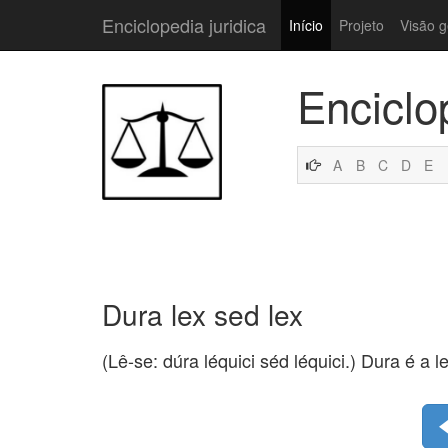
Enciclopedia juridica
Início
Projeto
Visão g
Enciclo
A
B
C
D
E
Dura lex sed lex
(Lê-se: dúra léquici séd léquici.) Dura é a le