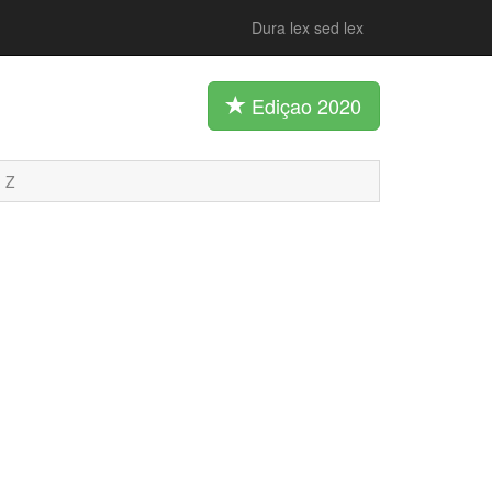
Dura lex sed lex
Ediçao 2020
Z