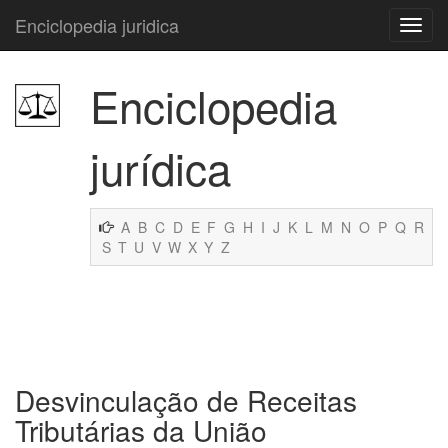
Enciclopedia juridica
Enciclopedia
jurídica
A
B
C
D
E
F
G
H
I
J
K
L
M
N
O
P
Q
R
S
T
U
V
W
X
Y
Z
Desvinculação de Receitas
Tributárias da União