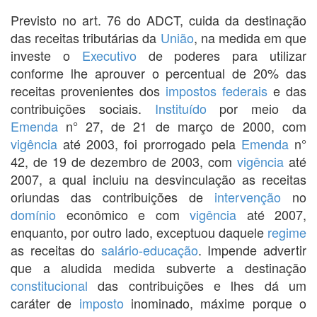
Previsto no art. 76 do ADCT, cuida da destinação
das receitas tributárias da
União
, na medida em que
investe o
Executivo
de poderes para utilizar
conforme lhe aprouver o percentual de 20% das
receitas provenientes dos
impostos federais
e das
contribuições sociais.
Instituído
por meio da
Emenda
n° 27, de 21 de março de 2000, com
vigência
até 2003, foi prorrogado pela
Emenda
n°
42, de 19 de dezembro de 2003, com
vigência
até
2007, a qual incluiu na desvinculação as receitas
oriundas das contribuições de
intervenção
no
domínio
econômico e com
vigência
até 2007,
enquanto, por outro lado, exceptuou daquele
regime
as receitas do
salário-educação
. Impende advertir
que a aludida medida subverte a destinação
constitucional
das contribuições e lhes dá um
caráter de
imposto
inominado, máxime porque o