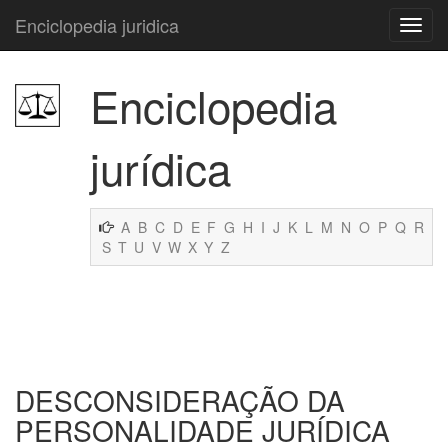
Enciclopedia juridica
Enciclopedia
jurídica
A
B
C
D
E
F
G
H
I
J
K
L
M
N
O
P
Q
R
S
T
U
V
W
X
Y
Z
DESCONSIDERAÇÃO DA
PERSONALIDADE JURÍDICA