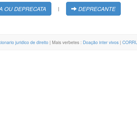
A OU DEPRECATA
DEPRECANTE
|
cionario juridico de direito
| Mais verbetes :
Doação inter vivos
|
CORRU