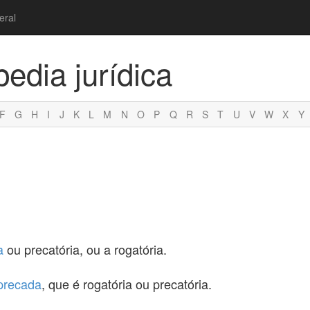
eral
pedia jurídica
F
G
H
I
J
K
L
M
N
O
P
Q
R
S
T
U
V
W
X
Y
a
ou precatória, ou a rogatória.
precada
, que é rogatória ou precatória.