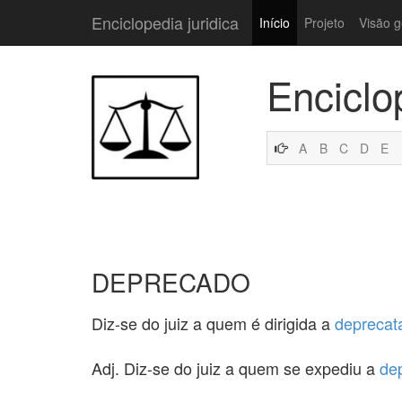
Enciclopedia juridica
Início
Projeto
Visão g
Enciclo
A
B
C
D
E
DEPRECADO
Diz-se do juiz a quem é dirigida a
deprecat
Adj. Diz-se do juiz a quem se expediu a
de