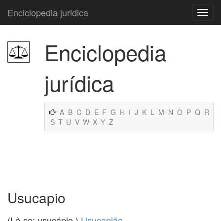
Enciclopedia juridica
Enciclopedia
jurídica
A
B
C
D
E
F
G
H
I
J
K
L
M
N
O
P
Q
R
S
T
U
V
W
X
Y
Z
Usucapio
(Lê-se: usucápio.)
Usucapião
.