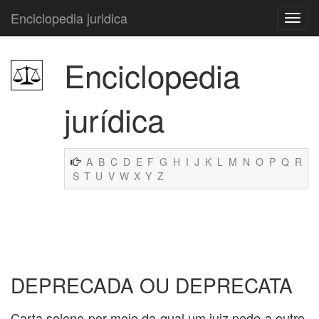
Enciclopedia juridica
Enciclopedia
jurídica
A
B
C
D
E
F
G
H
I
J
K
L
M
N
O
P
Q
R
S
T
U
V
W
X
Y
Z
DEPRECADA OU DEPRECATA
Carta solene por meio da qual um juiz pede a outro,