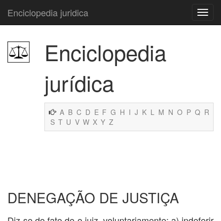
Enciclopedia juridica
Enciclopedia
jurídica
A
B
C
D
E
F
G
H
I
J
K
L
M
N
O
P
Q
R
S
T
U
V
W
X
Y
Z
DENEGAÇÃO DE JUSTIÇA
Diz-se do fato de o juiz, voluntariamente: a) indeferir