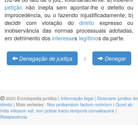
petição
não inepta sem apontar-lhe o defeito ou
improcedência, ou o fazendo injustificadamente; b)
decidir com violação do
direito
expresso ou
inobservância das normas processuais adotadas,
em detrimento dos
interesse
s
legítimo
s da parte.
Denegação de justiça
Denegar
|
2020 Enciclopedia jurídica |
Informação legal
|
Dicionario juridico de
direito
| Mais verbetes :
Non probandum factum notorium
|
Quod ab
initio vitiosum est, non potest tractu temporis convalescere
|
Resipiscência