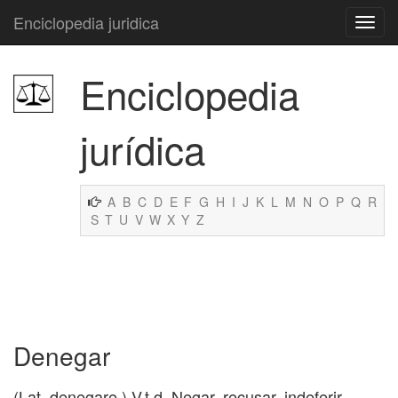
Enciclopedia juridica
Enciclopedia
jurídica
A
B
C
D
E
F
G
H
I
J
K
L
M
N
O
P
Q
R
S
T
U
V
W
X
Y
Z
Denegar
(Lat. denegare.) V.t.d. Negar, recusar, indeferir.