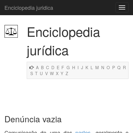
Enciclopedia juridica
Enciclopedia
jurídica
A
B
C
D
E
F
G
H
I
J
K
L
M
N
O
P
Q
R
S
T
U
V
W
X
Y
Z
Denúncia vazia
Comunicação de uma das
partes
, geralmente o