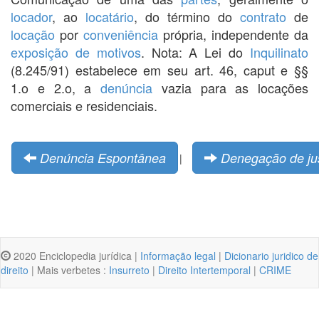
locador
, ao
locatário
, do término do
contrato
de
locação
por
conveniência
própria, independente da
exposição de motivos
. Nota: A Lei do
Inquilinato
(8.245/91) estabelece em seu art. 46, caput e §§
1.o e 2.o, a
denúncia
vazia para as locações
comerciais e residenciais.
Denúncia Espontânea
Denegação de ju
|
2020 Enciclopedia jurídica |
Informação legal
|
Dicionario juridico de
direito
| Mais verbetes :
Insurreto
|
Direito Intertemporal
|
CRIME