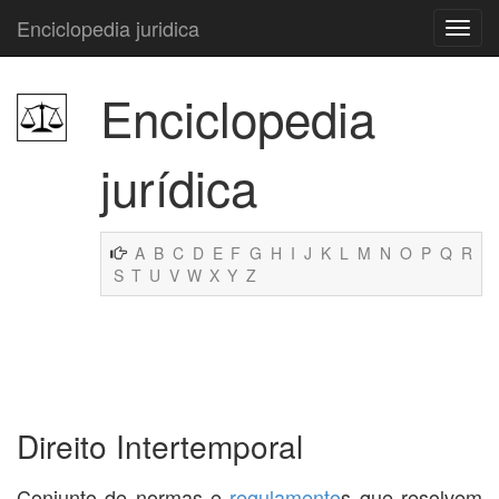
Enciclopedia juridica
Enciclopedia
jurídica
A
B
C
D
E
F
G
H
I
J
K
L
M
N
O
P
Q
R
S
T
U
V
W
X
Y
Z
Direito Intertemporal
Conjunto de normas e
regulamento
s que resolvem