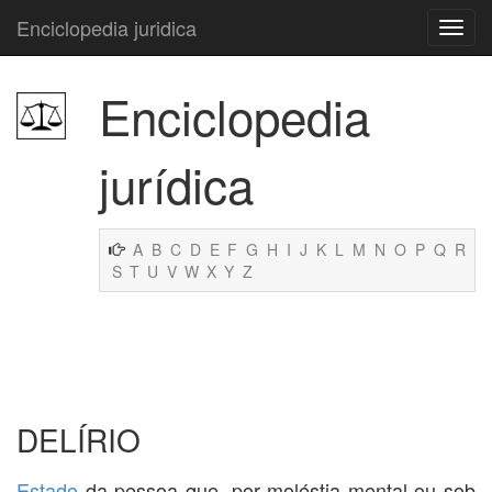
Enciclopedia juridica
Enciclopedia
jurídica
A
B
C
D
E
F
G
H
I
J
K
L
M
N
O
P
Q
R
S
T
U
V
W
X
Y
Z
DELÍRIO
Estado
da pessoa que, por moléstia mental ou sob