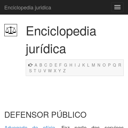
Enciclopedia juridica
Enciclopedia
jurídica
A
B
C
D
E
F
G
H
I
J
K
L
M
N
O
P
Q
R
S
T
U
V
W
X
Y
Z
DEFENSOR PÚBLICO
Advogado de ofício
. Faz parte dos serviços