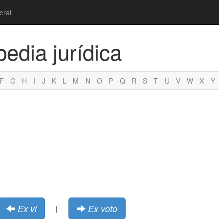
eral
pedia jurídica
F
G
H
I
J
K
L
M
N
O
P
Q
R
S
T
U
V
W
X
Y
Ex vi
Ex voto
|