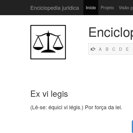
Enciclopedia juridica
Início
Projeto
Visão g
Enciclo
A
B
C
D
E
Ex vi legis
(Lê-se: équici vi légis.) Por força da lei.