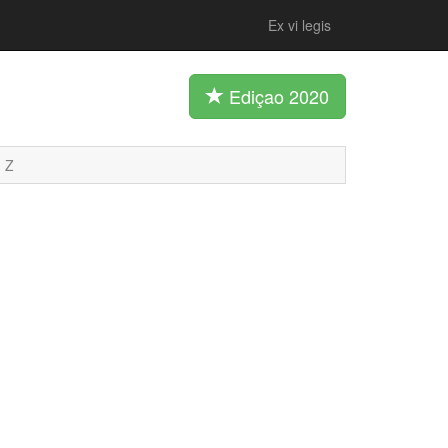
Ex vi legis
Ediçao 2020
Z