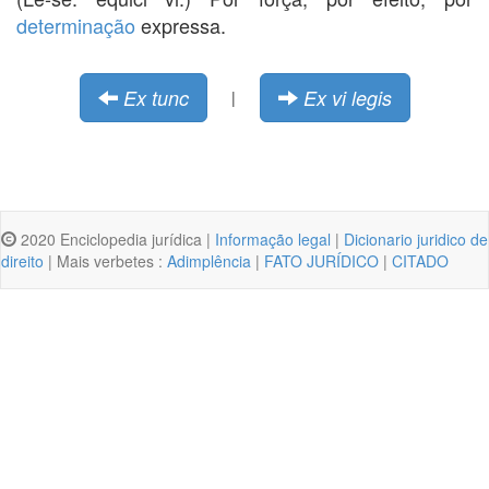
determinação
expressa.
Ex tunc
Ex vi legis
|
2020 Enciclopedia jurídica |
Informação legal
|
Dicionario juridico de
direito
| Mais verbetes :
Adimplência
|
FATO JURÍDICO
|
CITADO