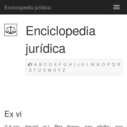
Enciclopedia juridica
Enciclopedia
jurídica
A
B
C
D
E
F
G
H
I
J
K
L
M
N
O
P
Q
R
S
T
U
V
W
X
Y
Z
Ex vi
(Lê-se: équici vi.) Por força; por efeito; por