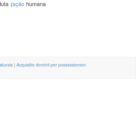
uta (
ação
humana
aturais
|
Acquisitio dominii per possessionem