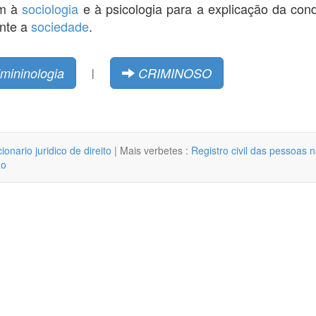
em à
sociologia
e à psicologia para a explicação da cond
ante a
sociedade
.
imininologia
CRIMINOSO
|
cionario juridico de direito
| Mais verbetes :
Registro civil das pessoas n
ão