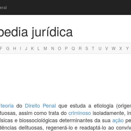
eral
pedia jurídica
F
G
H
I
J
K
L
M
N
O
P
Q
R
S
T
U
V
W
X
Y
u
teoria
do
Direito Penal
que estuda a etiologia (orig
lituosas, assim como trata do
criminoso
isoladamente, in
ofísicas e biossociológicas determinantes da sua
ação
pe
dências delituosas, regenerá-lo e readaptá-lo ao conv