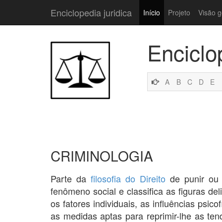
Enciclopedia juridica
Início
Projeto
Visão g
Enciclo
A
B
C
D
E
CRIMINOLOGIA
Parte da
filosofia do Direito
de punir o
fenômeno social e classifica as figuras de
os fatores individuais, as influências psic
as medidas aptas para reprimir-lhe as ten