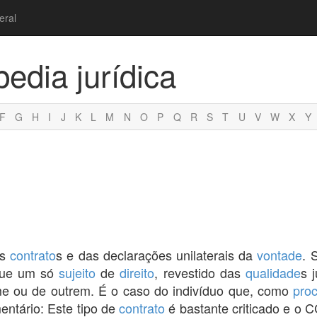
eral
pedia jurídica
F
G
H
I
J
K
L
M
N
O
P
Q
R
S
T
U
V
W
X
Y
os
contrato
s e das declarações unilaterais da
vontade
. 
ue um só
sujeito
de
direito
, revestido das
qualidade
s j
e ou de outrem. É o caso do indivíduo que, como
pro
ntário: Este tipo de
contrato
é bastante criticado e o 