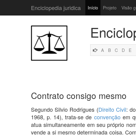
Enciclopedia juridica
Início
Projeto
Visão g
Enciclo
A
B
C
D
E
Contrato consigo mesmo
Segundo Silvio Rodrigues (
Direito Civil
: d
1968, p. 14), trata-se de
convenção
em q
atua simultaneamente em seu próprio nom
vende a si mesmo determinada coisa. Come