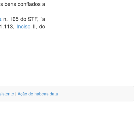
os bens confiados a
a
n. 165 do STF, “a
 1.113,
Inciso
II, do
sistente
|
Ação de habeas data