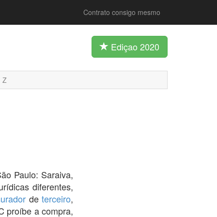
Contrato consigo mesmo
Ediçao 2020
Z
São Paulo: Saraiva,
urídicas diferentes,
curador
de
terceiro
,
CC proíbe a compra,