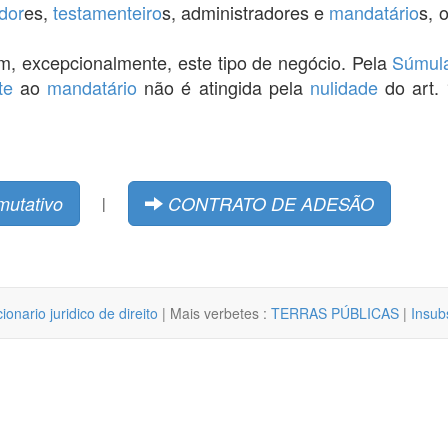
dor
es,
testamenteiro
s, administradores e
mandatário
s, 
em, excepcionalmente, este tipo de negócio. Pela
Súmul
te
ao
mandatário
não é atingida pela
nulidade
do art.
mutativo
CONTRATO DE ADESÃO
|
cionario juridico de direito
| Mais verbetes :
TERRAS PÚBLICAS
|
Insub