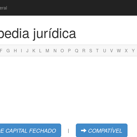
eral
pedia jurídica
F
G
H
I
J
K
L
M
N
O
P
Q
R
S
T
U
V
W
X
Y
E CAPITAL FECHADO
COMPATÍVEL
|