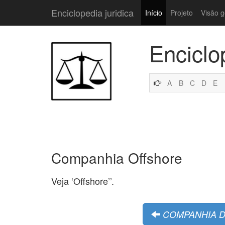
Enciclopedia juridica
Início
Projeto
Visão g
Enciclo
A
B
C
D
E
Companhia Offshore
Veja ‘Offshore’’.
COMPANHIA D