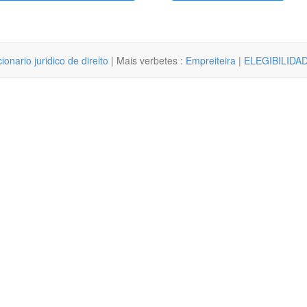
cionario juridico de direito
| Mais verbetes :
Empreiteira
|
ELEGIBILIDA