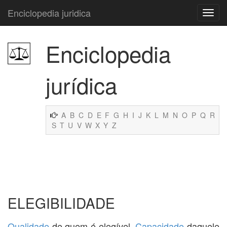
Enciclopedia juridica
Enciclopedia
jurídica
A
B
C
D
E
F
G
H
I
J
K
L
M
N
O
P
Q
R
S
T
U
V
W
X
Y
Z
ELEGIBILIDADE
Qualidade
de quem é elegível.
Capacidade
daquele