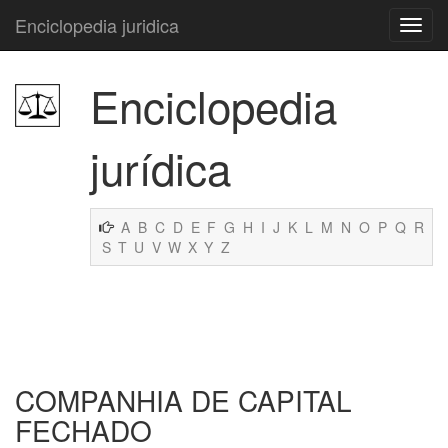
Enciclopedia juridica
Enciclopedia
jurídica
A
B
C
D
E
F
G
H
I
J
K
L
M
N
O
P
Q
R
S
T
U
V
W
X
Y
Z
COMPANHIA DE CAPITAL
FECHADO