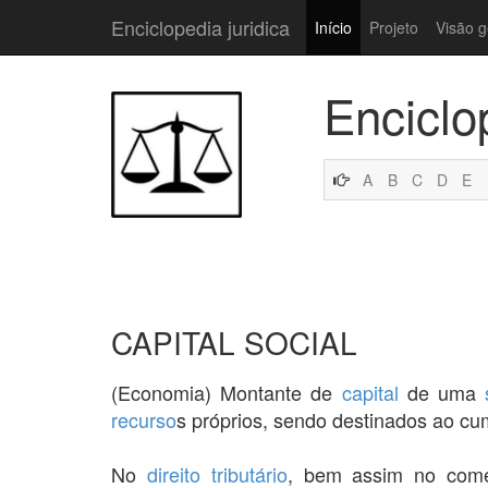
Enciclopedia juridica
Início
Projeto
Visão g
Enciclo
A
B
C
D
E
CAPITAL SOCIAL
(Economia) Montante de
capital
de uma
recurso
s próprios, sendo destinados ao c
No
direito tributário
, bem assim no come