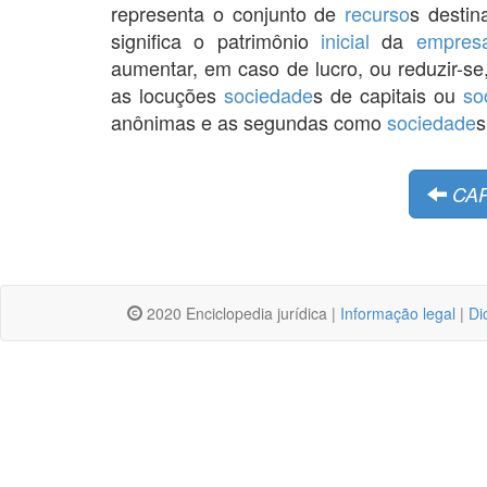
representa o conjunto de
recurso
s destin
significa o patrimônio
inicial
da
empres
aumentar, em caso de lucro, ou reduzir-se
as locuções
sociedade
s de capitais ou
so
anônimas e as segundas como
sociedade
s
CAP
2020 Enciclopedia jurídica |
Informação legal
|
Di