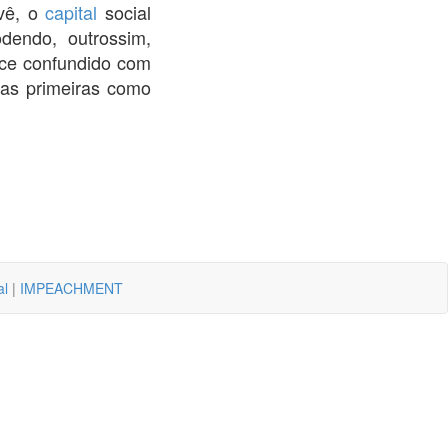
 vê, o
capital
social
dendo, outrossim,
e confundido com
 as primeiras como
al
|
IMPEACHMENT