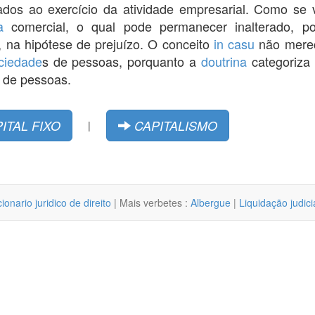
ados ao exercício da atividade empresarial. Como se
a
comercial, o qual pode permanecer inalterado, po
, na hipótese de prejuízo. O conceito
in casu
não merec
ciedade
s de pessoas, porquanto a
doutrina
categoriza
 de pessoas.
ITAL FIXO
CAPITALISMO
|
cionario juridico de direito
| Mais verbetes :
Albergue
|
Liquidação judici