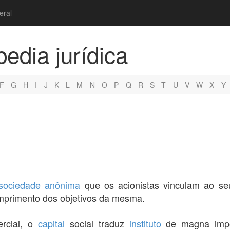
eral
pedia jurídica
F
G
H
I
J
K
L
M
N
O
P
Q
R
S
T
U
V
W
X
Y
sociedade anônima
que os acionistas vinculam ao se
umprimento dos objetivos da mesma.
rcial, o
capital
social traduz
instituto
de magna impor