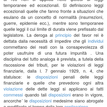
temporanee ed eccezionali. Si definiscono leggi
eccezionali quelle che fanno fronte a situazioni che
esulano da un concetto di normalità (insurrezioni,
guerre, epidemie ecc.), mentre sono temporanee
quelle leggi il cui limite di durata viene prefissato dal
legislatore. La deroga al
principio
del favor rei è
dettata dalla necessità di impedire che gli
individui
commettano dei reati con la consapevolezza di
poter usufruire di una futura impunità . Una
disciplina del tutto analoga è prevista, a tutela della
riscossione dei tributi, per le violazioni di leggi
finanziarie, dalla l. 7 gennaio 1929, n. 4, che
statuisce: le
disposizioni
penali delle leggi
finanziarie e quelle che prevedono ogni altra
violazione
delle dette leggi si applicano ai fatti
commessi
quando tali
disposizioni
erano in vigore,
ancorche´ le
disposizioni
medesime siano abrogate
o modificate al tempo della loro
applicazione
.