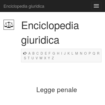
Enciclopedia giuridica
Enciclopedia
giuridica
A
B
C
D
E
F
G
H
I
J
K
L
M
N
O
P
Q
R
S
T
U
V
W
X
Y
Z
Legge penale