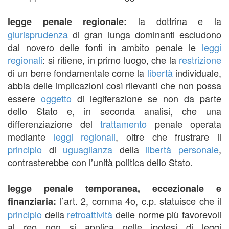
la dottrina e la
legge penale regionale:
giurisprudenza
di gran lunga dominanti escludono
dal novero delle fonti in ambito penale le
leggi
regionali
: si ritiene, in primo luogo, che la
restrizione
di un bene fondamentale come la
libertà
individuale,
abbia delle implicazioni così rilevanti che non possa
essere
oggetto
di legiferazione se non da parte
dello Stato e, in seconda analisi, che una
differenziazione del
trattamento
penale operata
mediante
leggi regionali
, oltre che frustrare il
principio
di
uguaglianza
della
libertà
personale
,
contrasterebbe con l’unità politica dello Stato.
legge penale temporanea, eccezionale e
l’art. 2, comma 4o, c.p. statuisce che il
finanziaria:
principio
della
retroattività
delle norme più favorevoli
al reo non si applica nelle ipotesi di leggi