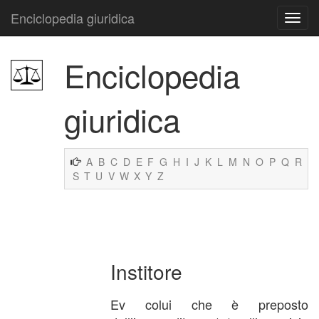
Enciclopedia giuridica
Enciclopedia
giuridica
A
B
C
D
E
F
G
H
I
J
K
L
M
N
O
P
Q
R
S
T
U
V
W
X
Y
Z
Institore
Ev colui che è preposto