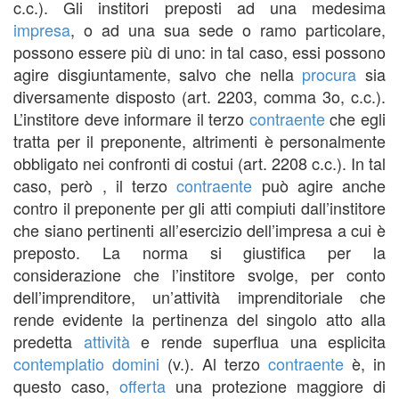
c.c.). Gli institori preposti ad una medesima
impresa
, o ad una sua sede o ramo particolare,
possono essere più di uno: in tal caso, essi possono
agire disgiuntamente, salvo che nella
procura
sia
diversamente disposto (art. 2203, comma 3o, c.c.).
L’institore deve informare il terzo
contraente
che egli
tratta per il preponente, altrimenti è personalmente
obbligato nei confronti di costui (art. 2208 c.c.). In tal
caso, però , il terzo
contraente
può agire anche
contro il preponente per gli atti compiuti dall’institore
che siano pertinenti all’esercizio dell’impresa a cui è
preposto. La norma si giustifica per la
considerazione che l’institore svolge, per conto
dell’imprenditore, un’attività imprenditoriale che
rende evidente la pertinenza del singolo atto alla
predetta
attività
e rende superflua una esplicita
contemplatio domini
(v.). Al terzo
contraente
è, in
questo caso,
offerta
una protezione maggiore di