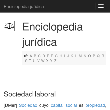
Enciclopedia juridica
Enciclopedia
jurídica
A
B
C
D
E
F
G
H
I
J
K
L
M
N
O
P
Q
R
S
T
U
V
W
X
Y
Z
Sociedad laboral
[DMer]
Sociedad
cuyo
capital social
es
propiedad
,