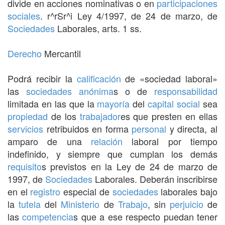
divide en acciones nominativas o en
participaciones
sociales
. r^rSr^i Ley 4/1997, de 24 de marzo, de
Sociedades
Laborales, arts. 1 ss.
Derecho
Mercantil
Podrá recibir la
calificación
de «sociedad laboral»
las
sociedades
anónima
s o de
responsabilidad
limitada en las que la
mayoría
del
capital social
sea
propiedad
de los
trabajador
es que presten en ellas
servicios
retribuidos en forma
personal
y directa, al
amparo de una
relación
laboral por tiempo
indefinido, y siempre que cumplan los demás
requisito
s previstos en la Ley de 24 de marzo de
1997, de
Sociedades
Laborales. Deberán inscribirse
en el
registro
especial de
sociedades
laborales bajo
la
tutela
del
Ministerio
de
Trabajo
, sin
perjuicio
de
las
competencia
s que a ese respecto puedan tener