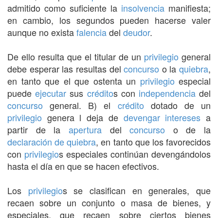
admitido como suficiente la
insolvencia
manifiesta;
en cambio, los segundos pueden hacerse valer
aunque no exista
falencia
del
deudor
.
De ello resulta que el titular de un
privilegio
general
debe esperar las resultas del
concurso
o la
quiebra
,
en tanto que el que ostenta un
privilegio
especial
puede
ejecutar
sus
crédito
s con
independencia
del
concurso
general. B) el
crédito
dotado de un
privilegio
genera l deja de
devengar
intereses
a
partir de la
apertura
del
concurso
o de la
declaración de quiebra
, en tanto que los favorecidos
con
privilegio
s especiales continúan devengándolos
hasta el día en que se hacen efectivos.
Los
privilegio
s se clasifican en generales, que
recaen sobre un conjunto o masa de bienes, y
especiales, que recaen sobre ciertos bienes