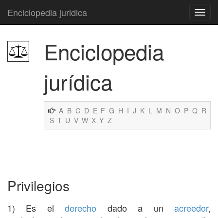
Enciclopedia juridica
Enciclopedia
jurídica
A
B
C
D
E
F
G
H
I
J
K
L
M
N
O
P
Q
R
S
T
U
V
W
X
Y
Z
Privilegios
1) Es el
derecho
dado a un
acreedor
,