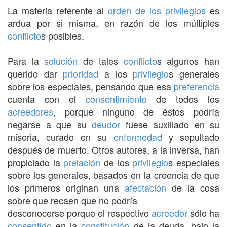
La materia referente al
orden de los privilegios
es
ardua por si misma, en razón de los múltiples
conflicto
s posibles.
Para la
solución
de tales
conflicto
s algunos han
querido dar
prioridad
a los
privilegio
s generales
sobre los especiales, pensando que esa
preferencia
cuenta con el
consentimiento
de todos los
acreedores
, porque ninguno de éstos podría
negarse a que su
deudor
fuese auxiliado en su
miseria, curado en su
enfermedad
y sepultado
después de muerto. Otros autores, a la inversa, han
propiciado la
prelación
de los
privilegio
s especiales
sobre los generales, basados en la creencia de que
los primeros originan una
afectación
de la cosa
sobre que recaen que no podría
desconocerse porque el respectivo
acreedor
sólo ha
consentido
en la
constitución
de la deuda, bajo la