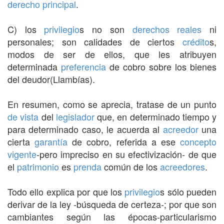
derecho
principal
.
C) los
privilegio
s no son
derechos reales
ni
personales; son calidades de ciertos
crédito
s,
modos de ser de ellos, que les atribuyen
determinada
preferencia
de cobro sobre los bienes
del deudor(Llambías).
En resumen, como se aprecia, tratase de un punto
de vista
del
legislador
que, en determinado tiempo y
para determinado caso, le acuerda al
acreedor
una
cierta
garantía
de cobro, referida a ese
concepto
vigente
-pero impreciso en su efectivización- de que
el
patrimonio
es
prenda
común de los
acreedores
.
Todo ello explica por que los
privilegio
s sólo pueden
derivar de la ley -búsqueda de certeza-; por que son
cambiantes según las épocas-particularismo