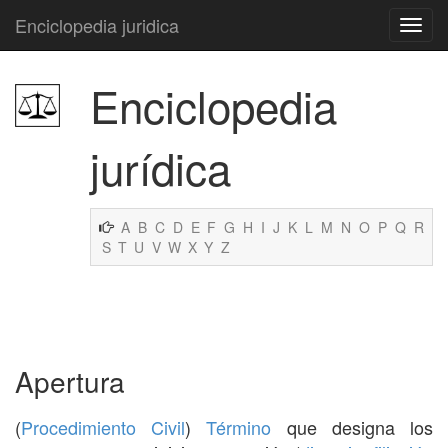
Enciclopedia juridica
Enciclopedia
jurídica
A
B
C
D
E
F
G
H
I
J
K
L
M
N
O
P
Q
R
S
T
U
V
W
X
Y
Z
Apertura
(
Procedimiento Civil
)
Término
que designa los