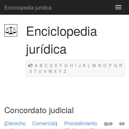
Enciclopedia juridica
Enciclopedia
jurídica
A
B
C
D
E
F
G
H
I
J
K
L
M
N
O
P
Q
R
S
T
U
V
W
X
Y
Z
Concordato judicial
(
Derecho Comercial
)
Procedimiento
que se