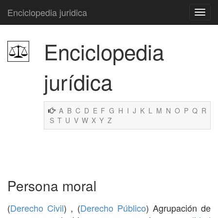
Enciclopedia juridica
Enciclopedia
jurídica
A
B
C
D
E
F
G
H
I
J
K
L
M
N
O
P
Q
R
S
T
U
V
W
X
Y
Z
Persona moral
(
Derecho Civil
) , (
Derecho Público
) Agrupación de