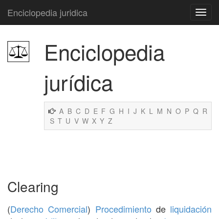
Enciclopedia juridica
Enciclopedia
jurídica
A
B
C
D
E
F
G
H
I
J
K
L
M
N
O
P
Q
R
S
T
U
V
W
X
Y
Z
Clearing
(
Derecho Comercial
)
Procedimiento
de
liquidación