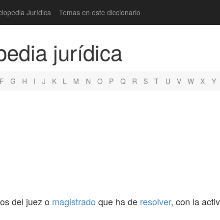
clopedia Jurídica
Temas en este diccionario
pedia jurídica
F
G
H
I
J
K
L
M
N
O
P
Q
R
S
T
U
V
W
X
Y
os del juez o
magistrado
que ha de
resolver
, con la acti