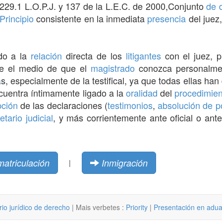
 229.1 L.O.P.J. y 137 de la L.E.C. de 2000,Conjunto
de 
Principio
consistente en la inmediata
presencia
del juez,
do a la
relación
directa de los
litigantes
con el juez, p
ye el medio de que el
magistrado
conozca personalme
a
s, especialmente de la testifical, ya que todas ellas han
ncuentra íntimamente ligado a la
oralidad
del
procedimie
pción
de las declaraciones (
testimonios
,
absolución de p
etario judicial
, y más corrientemente ante oficial o ante
matriculación
Inmigración
|
rio jurídico de derecho
| Mais verbetes :
Priority
|
Presentación en adu