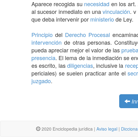
Aparece recogida su
necesidad
en los art.
al sucesor inmediato en una
vinculación
. v
que deba intervenir por
ministerio
de Ley.
Principio
del
Derecho Procesal
encamina
intervención
de otras personas. Constitu
pueda apreciar mejor el valor de las
prueb
presencia
. El lema de la inmediación se e
es escrito, las
diligencias
, inclusive la
rece
periciales) se suelen practicar ante el
secr
juzgado
.
In
2020 Enciclopedia jurídica |
Aviso legal
|
Dicciona