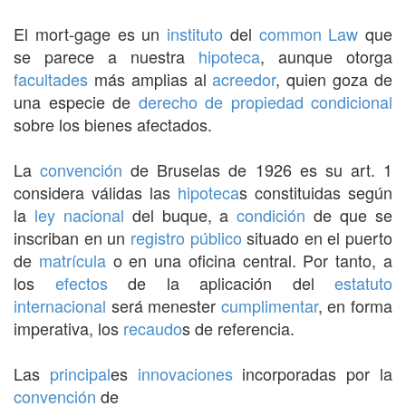
El mort-gage es un
instituto
del
common Law
que
se parece a nuestra
hipoteca
, aunque otorga
facultades
más amplias al
acreedor
, quien goza de
una especie de
derecho de propiedad
condicional
sobre los bienes afectados.
La
convención
de Bruselas de 1926 es su art. 1
considera válidas las
hipoteca
s constituidas según
la
ley nacional
del buque, a
condición
de que se
inscriban en un
registro
público
situado en el puerto
de
matrícula
o en una oficina central. Por tanto, a
los
efectos
de la aplicación del
estatuto
internacional
será menester
cumplimentar
, en forma
imperativa, los
recaudo
s de referencia.
Las
principal
es
innovaciones
incorporadas por la
convención
de