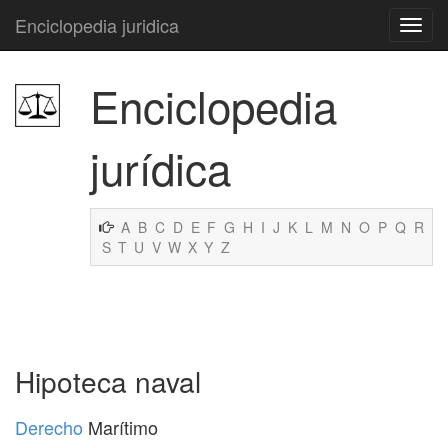
Enciclopedia juridica
Enciclopedia
jurídica
A
B
C
D
E
F
G
H
I
J
K
L
M
N
O
P
Q
R
S
T
U
V
W
X
Y
Z
Hipoteca naval
Derecho
Marítimo