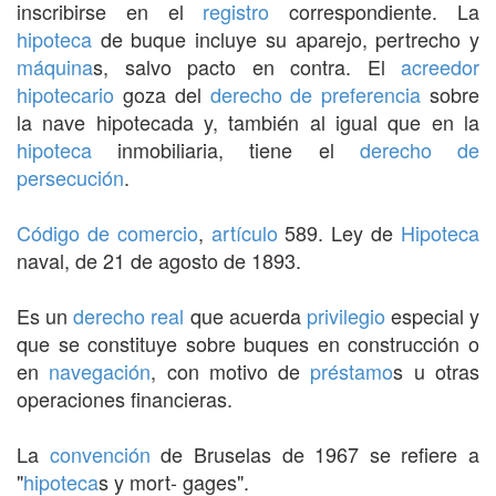
inscribirse en el
registro
correspondiente. La
hipoteca
de buque incluye su aparejo, pertrecho y
máquina
s, salvo pacto en contra. El
acreedor
hipotecario
goza del
derecho de preferencia
sobre
la nave hipotecada y, también al igual que en la
hipoteca
inmobiliaria, tiene el
derecho de
persecución
.
Código de comercio
,
artículo
589. Ley de
Hipoteca
naval, de 21 de agosto de 1893.
Es un
derecho real
que acuerda
privilegio
especial y
que se constituye sobre buques en construcción o
en
navegación
, con motivo de
préstamo
s u otras
operaciones financieras.
La
convención
de Bruselas de 1967 se refiere a
"
hipoteca
s y mort- gages".