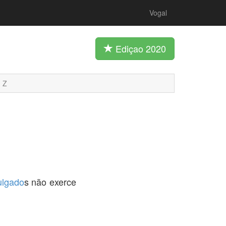
Vogal
Ediçao 2020
Z
ulgado
s não exerce