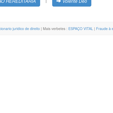
O HEREDITARIA
Volente Deo
|
cionario juridico de direito
| Mais verbetes :
ESPAÇO VITAL
|
Fraude à 