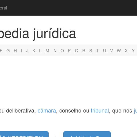
eral
pedia jurídica
F
G
H
I
J
K
L
M
N
O
P
Q
R
S
T
U
V
W
X
Y
u deliberativa,
câmara
, conselho ou
tribunal
, que nos
j