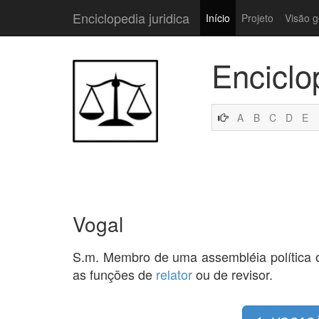
Enciclopedia juridica
Início
Projeto
Visão g
Enciclo
A
B
C
D
E
Vogal
S.m. Membro de uma assembléia política o
as funções de
relator
ou de revisor.