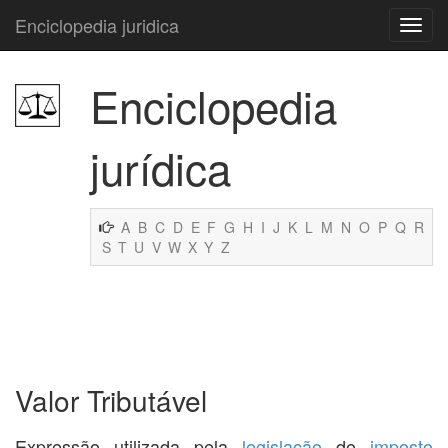
Enciclopedia juridica
Enciclopedia
jurídica
A
B
C
D
E
F
G
H
I
J
K
L
M
N
O
P
Q
R
S
T
U
V
W
X
Y
Z
Valor Tributável
Expressão utilizada pela
legislação
do
imposto