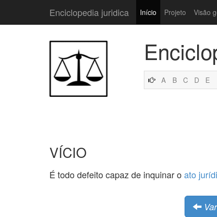
Enciclopedia juridica
Início
Projeto
Visão g
Enciclo
A
B
C
D
E
VÍCIO
É todo defeito capaz de inquinar o
ato juríd
Var