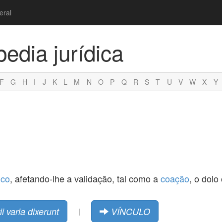
eral
pedia jurídica
F
G
H
I
J
K
L
M
N
O
P
Q
R
S
T
U
V
W
X
Y
ico
, afetando-lhe a validação, tal como a
coação
, o dolo
ii varia dixerunt
VÍNCULO
|