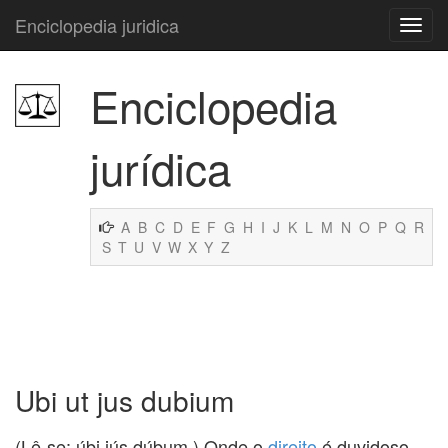
Enciclopedia juridica
Enciclopedia
jurídica
A
B
C
D
E
F
G
H
I
J
K
L
M
N
O
P
Q
R
S
T
U
V
W
X
Y
Z
Ubi ut jus dubium
(Lê-se: úbi iús dúbum.) Onde o
direito
é duvidoso.