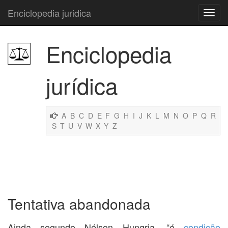
Enciclopedia juridica
Enciclopedia
jurídica
A
B
C
D
E
F
G
H
I
J
K
L
M
N
O
P
Q
R
S
T
U
V
W
X
Y
Z
Tentativa abandonada
Ainda segundo Nélson Hungria, “é
condição