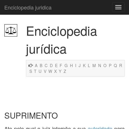
Enciclopedia juridica
Enciclopedia
jurídica
A
B
C
D
E
F
G
H
I
J
K
L
M
N
O
P
Q
R
S
T
U
V
W
X
Y
Z
SUPRIMENTO
Ato pelo qual o juiz interpõe a sua
autoridade
para