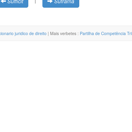
Sufficit
Suframa
|
cionario juridico de direito
| Mais verbetes :
Partilha de Competência Tri