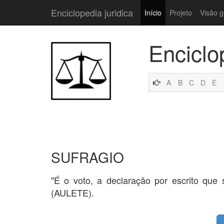
Enciclopedia juridica
Início
Projeto
Visão g
Enciclo
A
B
C
D
E
SUFRAGIO
"É o voto, a declaração por escrito que
(AULETE).