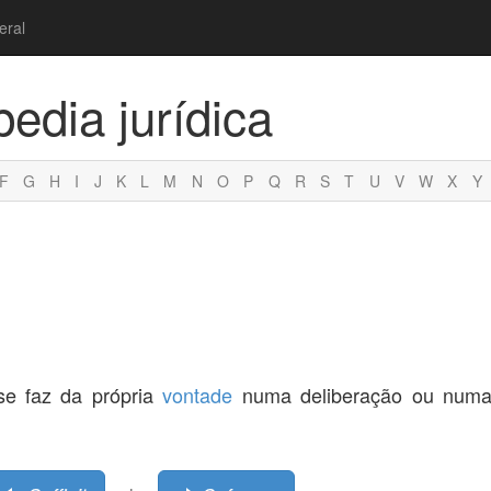
eral
pedia jurídica
F
G
H
I
J
K
L
M
N
O
P
Q
R
S
T
U
V
W
X
Y
 se faz da própria
vontade
numa deliberação ou numa 