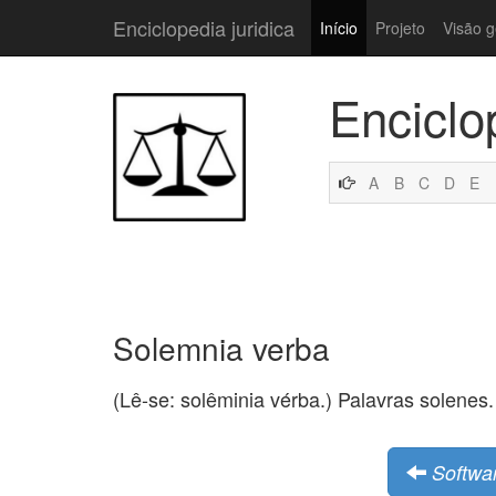
Enciclopedia juridica
Início
Projeto
Visão g
Enciclo
A
B
C
D
E
Solemnia verba
(Lê-se: solêminia vérba.) Palavras solenes.
Softwa