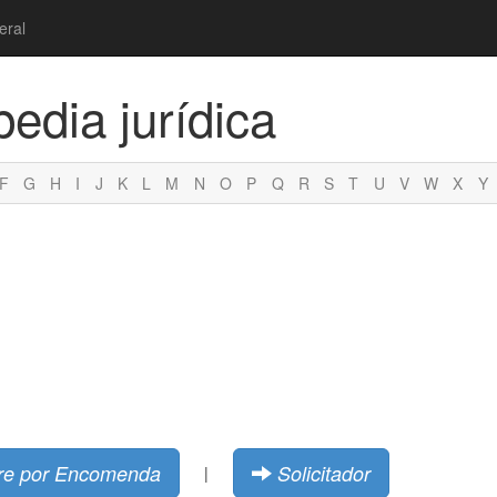
eral
pedia jurídica
F
G
H
I
J
K
L
M
N
O
P
Q
R
S
T
U
V
W
X
Y
re por Encomenda
Solicitador
|