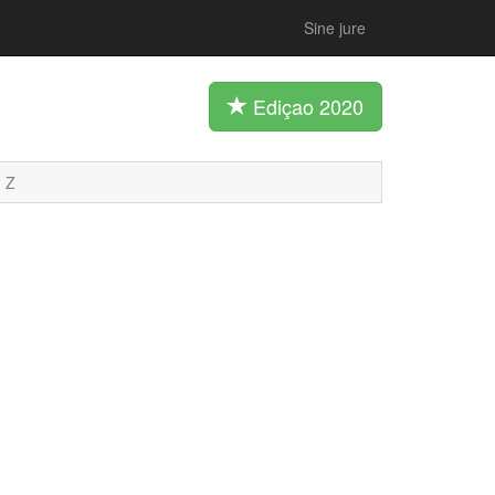
Sine jure
Ediçao 2020
Z