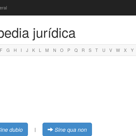
eral
pedia jurídica
F
G
H
I
J
K
L
M
N
O
P
Q
R
S
T
U
V
W
X
Y
ine dubio
Sine qua non
|