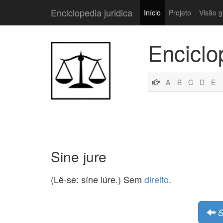
Enciclopedia juridica
Início
Projeto
Visão g
Enciclo
A
B
C
D
E
Sine jure
(Lê-se: síne iúre.) Sem
direito
.
S