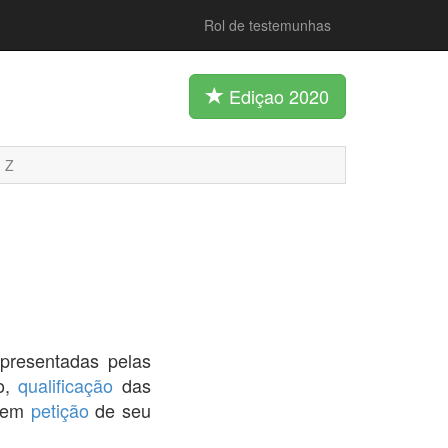
Rol de testemunhas
Ediçao 2020
Z
presentadas pelas
ão,
qualificação
das
, em
petição
de seu