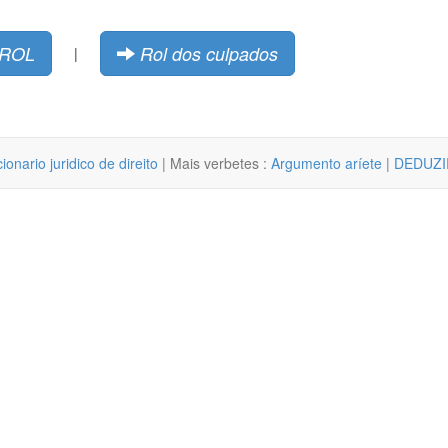
ROL
Rol dos culpados
|
cionario juridico de direito
| Mais verbetes :
Argumento aríete
|
DEDUZI