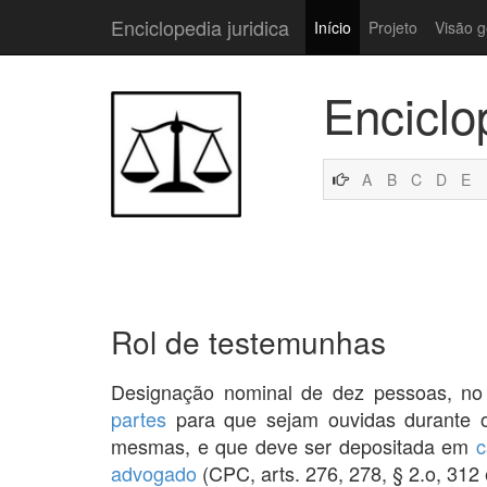
Enciclopedia juridica
Início
Projeto
Visão g
Enciclo
A
B
C
D
E
Rol de testemunhas
Designação nominal de dez pessoas, no
partes
para que sejam ouvidas durante o
mesmas, e que deve ser depositada em
c
advogado
(CPC, arts. 276, 278, § 2.o, 312 