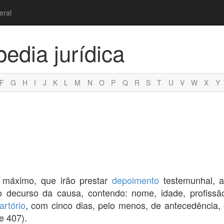
eral
pedia jurídica
F
G
H
I
J
K
L
M
N
O
P
Q
R
S
T
U
V
W
X
Y
 máximo, que irão prestar
depoimento
testemunhal, a
 decurso da causa, contendo: nome, idade, profiss
artório
, com cinco dias, pelo menos, de antecedência
e 407).