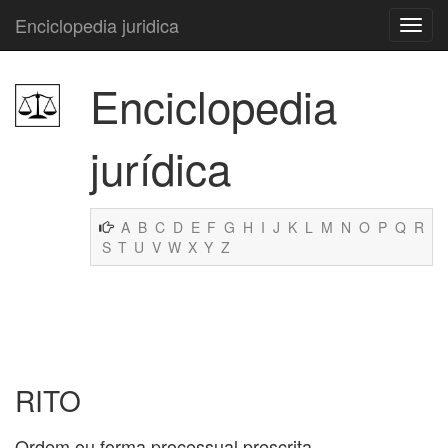
Enciclopedia juridica
Enciclopedia
jurídica
A
B
C
D
E
F
G
H
I
J
K
L
M
N
O
P
Q
R
S
T
U
V
W
X
Y
Z
RITO
Ordem ou forma processual prescrita.