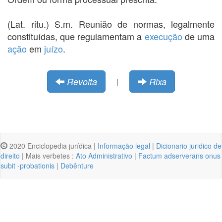
(Lat. ritu.) S.m. Reunião de normas, legalmente
constituídas, que regulamentam a
execução
de uma
ação
em
juízo
.
Revolta
Rixa
|
2020 Enciclopedia jurídica |
Informação legal
|
Dicionario juridico de
direito
| Mais verbetes :
Ato Administrativo
|
Factum adserverans onus
subit -probationis
|
Debênture