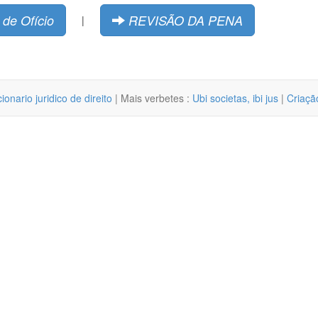
 de Ofício
REVISÃO DA PENA
|
cionario juridico de direito
| Mais verbetes :
Ubi societas, ibi jus
|
Criaçã