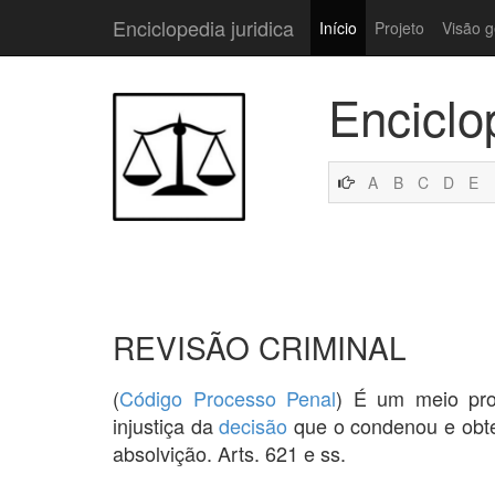
Enciclopedia juridica
Início
Projeto
Visão g
Enciclo
A
B
C
D
E
REVISÃO CRIMINAL
(
Código
Processo Penal
) É um meio pr
injustiça da
decisão
que o condenou e obte
absolvição. Arts. 621 e ss.