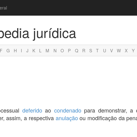
eral
pedia jurídica
F
G
H
I
J
K
L
M
N
O
P
Q
R
S
T
U
V
W
X
Y
ocessual
deferido
ao
condenado
para demonstrar, a 
r, assim, a respectiva
anulação
ou modificação da pen